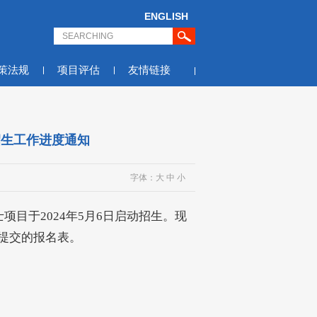
ENGLISH
策法规
项目评估
友情链接
招生工作进度通知
字体：
大
中
小
目于2024年5月6日启动招生。现
后提交的报名表。