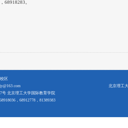
68918283。
校区
y@163.com
北京理工大学
7号 北京理工大学国际教育学院
918036，68912778，81389383