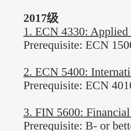
2017级
1. ECN 4330: Appli
Prerequisite: ECN 1500
2. ECN 5400: Intern
Prerequisite: ECN 401
3. FIN 5600: Finan
Prerequisite: B- or bett