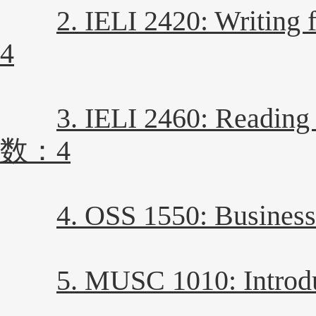
2. IELI 2420: Writi
4
3. IELI 2460: Readin
数：4
4. OSS 1550: Busin
5. MUSC 1010: Intr