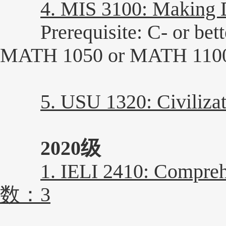
4. MIS 3100: Makin
Prerequisite: C- or bette
MATH 1050 or MATH 110
5. USU 1320: Civili
2020级
1. IELI 2410: Compre
数：3