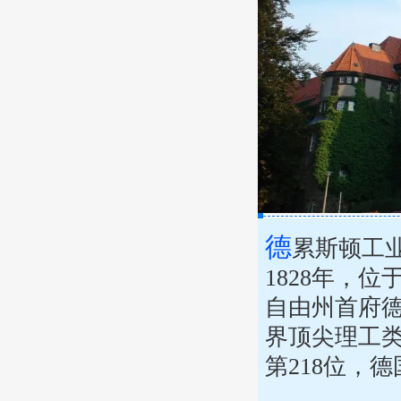
德
累斯顿工业大学(
1828年，
自由州首府
界顶尖理工类
第218位，德