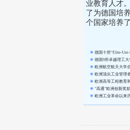
业教育人才。
了为德国培养
个国家培养
❈
德国十所“Elite-U
❈
德国9所卓越理工大
❈
欧洲航空航天大学合
❈
欧洲顶尖工业管理者
❈
欧洲高等工程教育和
❈
“高通”欧洲创新奖
❈
欧洲工业革命以来