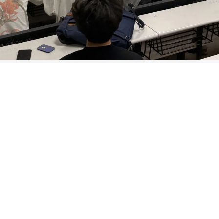
核心定义讲起，系统梳理行业发展历程，阐释标准化
建期货市场认知框架。
架构、交易制度及主流品类展开讲解，深入解读保证
语，并结合农产品、金融期货等实例，将复杂理论化繁
剖析套期保值原理、模式与实践案例，阐明期货在
析方法，为同学们后续专业学习提供清晰指引。