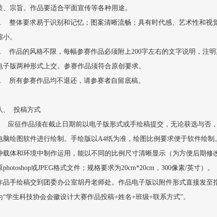
质、宗旨。作品要适合平面宣传等各种用途。
4. 整体要求易于识别和记忆；图案清晰流畅；具有时代感、艺术性和视
缩小。
5. 作品的风格不限，每幅参赛作品必须附上200字左右的文字说明，注
电子版两种形式上交。参赛作品须符合原创要求。
6. 所有参赛作品均不退还，请参赛者自留底稿。
八、 投稿方式
应征作品须在截止日期前以电子版形式或手绘稿提交，无论获选与否，
电脑绘图软件进行绘制。手绘版以A4纸为准，绘图比例要求便于软件绘制。电
种载体和环境中制作运用，能以不同的比例尺寸清晰显示（为方便后期修改，凡
原photoshop或JPEG格式文件；规格要求为20cm*20cm，300像素/英寸）。
作品手绘稿交到团委办公室胡丹老师处。作品电子版以附件形式直接发至
为“学生科技协会会徽设计大赛作品投稿+姓名+班级+联系方式”。