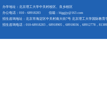
办学地址：北京理工大学中关村校区、良乡校区
办公电话：010 - 68918283
信箱：blggjjy@163.com
招生咨询地址：北京市海淀区中关村南大街7号 北京理工大学国际教育
招生咨询电话：010-68918283，68918905，68918036，68912778，81389